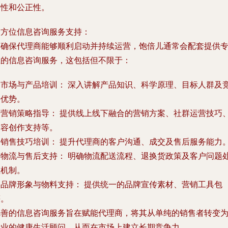
确性和公正性。
全方位信息咨询服务支持：
为确保代理商能够顺利启动并持续运营，饱倍儿通常会配套提供
业的信息咨询服务，这包括但不限于：
.
市场与产品培训：
深入讲解产品知识、科学原理、目标人群及
争优势。
.
营销策略指导：
提供线上线下融合的营销方案、社群运营技巧
内容创作支持等。
.
销售技巧培训：
提升代理商的客户沟通、成交及售后服务能力
.
物流与售后支持：
明确物流配送流程、退换货政策及客户问题
理机制。
.
品牌形象与物料支持：
提供统一的品牌宣传素材、营销工具包
等。
完善的信息咨询服务旨在赋能代理商，将其从单纯的销售者转变
专业的健康生活顾问，从而在市场上建立长期竞争力。