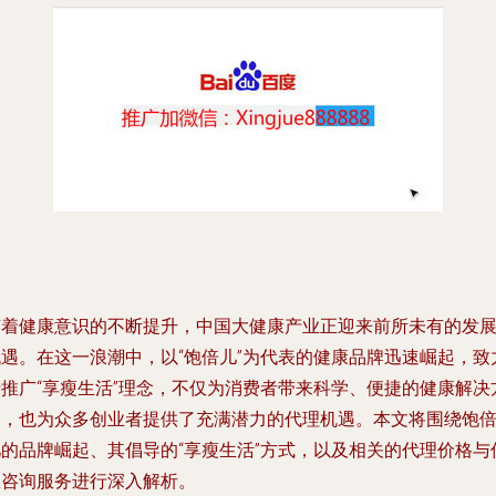
随着健康意识的不断提升，中国大健康产业正迎来前所未有的发
机遇。在这一浪潮中，以“饱倍儿”为代表的健康品牌迅速崛起，致
于推广“享瘦生活”理念，不仅为消费者带来科学、便捷的健康解决
案，也为众多创业者提供了充满潜力的代理机遇。本文将围绕饱
儿的品牌崛起、其倡导的“享瘦生活”方式，以及相关的代理价格与
息咨询服务进行深入解析。