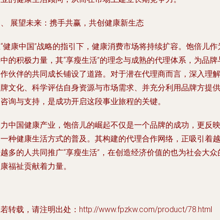
四、 展望未来：携手共赢，共创健康新生态
在“健康中国”战略的指引下，健康消费市场将持续扩容。饱倍儿作
其中的积极力量，其“享瘦生活”的理念与成熟的代理体系，为品牌
合作伙伴的共同成长铺设了道路。对于潜在代理商而言，深入理
品牌文化、科学评估自身资源与市场需求、并充分利用品牌方提
的咨询与支持，是成功开启这段事业旅程的关键。
鼎力中国健康产业，饱倍儿的崛起不仅是一个品牌的成功，更反
了一种健康生活方式的普及。其构建的代理合作网络，正吸引着
来越多的人共同推广“享瘦生活”，在创造经济价值的也为社会大众
健康福祉贡献着力量。
若转载，请注明出处：http://www.fpzkw.com/product/78.html