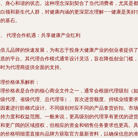
称、身心和谐的状态。这种理念深刻契合了当代消费者，尤其是
市白领和新生代人群，对健康内涵的更深层次理解——健康是美好
活的基石。
三、 代理合作机遇：共享健康产业红利
饱倍儿品牌的快速发展，为有志于投身大健康产业的创业者提供
优质的平台。其代理合作模式通常设计灵活，旨在降低创业门槛
同时为代理商提供全面的支持。
代理价格体系解析：
代理价格表是合作的核心商业文件之一，通常会根据代理级别（
市级代理、省级代理、总代理等）、首次进货额度、持续业绩要
等因素进行阶梯式设计。不同级别对应不同的产品拿货折扣、市
支持力度和权益范围。一般来说，更高级别的代理享有更优的进
价和更广阔的区域授权，但相应的资金和销售任务要求也更高。
体的价格明细需直接向品牌方获取官方最新资料，以确保信息的