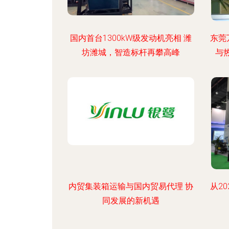
国内首台1300kW级发动机亮相 潍
东莞
坊潍城，智造标杆再攀高峰
与
内贸集装箱运输与国内贸易代理 协
从2
同发展的新机遇