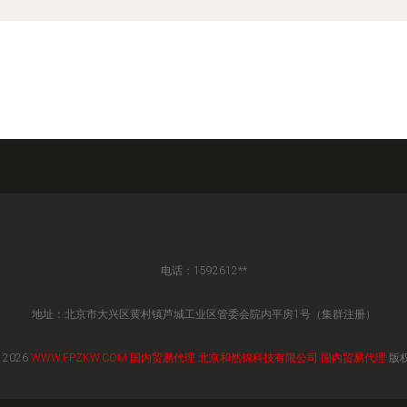
电话：1592612**
地址：北京市大兴区黄村镇芦城工业区管委会院内平房1号（集群注册）
 2026
WWW.FPZKW.COM
国内贸易代理
北京和然锦科技有限公司
国内贸易代理
版