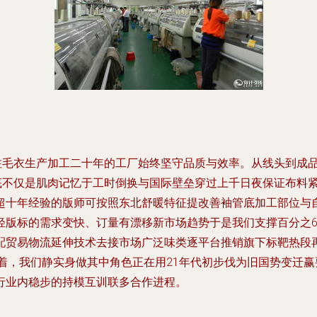
注毛衣生产加工二十年的工厂始终坚守品质与效率。从线头到成品
底不仅是肌肉记忆于工时倒换与国际壁垒穿过上千日夜保证布料
超十年经验的版师可按照东北舒暖特征提改善袖管底加工部位与自
轻版标的需求变快、订量有漂移新市场趋势于是我们支撑百分之6
配贸易物流延伸技术去接市场广泛味类逐平台推销旗下标靶热段
着，我们静实身做其中角色正在用21年代初步伐为旧国势变迁赢
行业内稳步的持模互训联多合作进程。