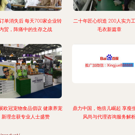
订单消失后 每天700家企业转
二十年匠心织造 200人实力
内贸，阵痛中的生存之战
毛衣新篇章
展欧冠宠物食品倡议 健康养宠
鼎力中国，饱倍儿崛起 享瘦
新理念获专业人士盛赞
风尚与代理咨询服务解