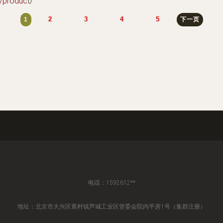
roduct/
2
3
4
5
1
下一页
电话：1592612**
地址：北京市大兴区黄村镇芦城工业区管委会院内平房1号（集群注册）