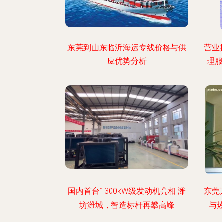
东莞到山东临沂海运专线价格与供
营业
应优势分析
理服
国内首台1300kW级发动机亮相 潍
东莞
坊潍城，智造标杆再攀高峰
与