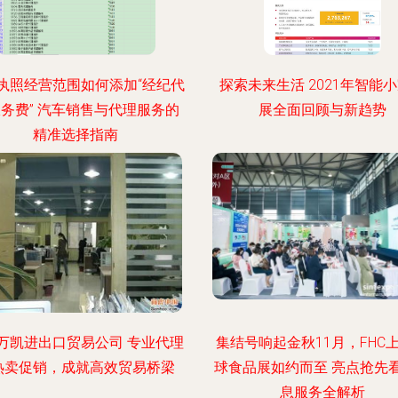
执照经营范围如何添加“经纪代
探索未来生活 2021年智能
务费” 汽车销售与代理服务的
展全面回顾与新趋势
精准选择指南
万凯进出口贸易公司 专业代理
集结号响起金秋11月，FHC
热卖促销，成就高效贸易桥梁
球食品展如约而至 亮点抢先
息服务全解析