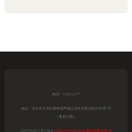
电话：1592612**
地址：北京市大兴区黄村镇芦城工业区管委会院内平房1号
（集群注册）
COPYRIGHT © 2026
WWW.FPZKW.COM
国内贸易代理
北