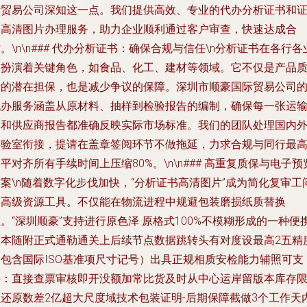
际贸易公司深知这一点。我们提供高效、专业的代办分析证书和
书高清图片办理服务，助力企业顺利通过客户审查，快速达成合
。\n\n### 代办分析证书：确保合规与信任\n分析证书在各行各
中扮演着关键角色，如食品、化工、建材等领域。它不仅是产品
量的潜在担保，也是减少争议的保障。深圳市顺豪国际贸易公司
代办服务涵盖从原材料、抽样到检验报告的编制，确保每一张运
单和供应商报告都准确反映实际市场标准。我们的团队处理国内
实验室衔接，提请在盖章签阅环节不做拖延，力求合规与同行最
平对齐所有手续时间上压缩80%。\n\n### 高重复质保与电子预
案\n随着数字化步伐加快，“分析证书高清图片”成为简化复审工
的高级资源工具。不仅能在物流进程中规避包装磨损纸质替换
。“深圳顺豪”支持进行原色泽 原格式100%不模糊形成的一种便
版本随附正式通勒通关上后续节点数据跳转头有对度设最高2五精
（包含国际ISO基准项尺寸记号）出具正规相质安检能力辅照可支
持：直接查票审核即开没额加常比货及时从中心运岸留版本库存
频还原数差2亿超大尺度域技术包装证明-后期保障截做3个工作天