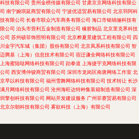
科技有限公司
贵州金榜传媒有限公司
甘肃京京网络科技有限公
司
南宁婉琪延商贸有限公司
宁波优适贸易有限公司
北京羽阿科
技有限公司
长春市联众汽车商务有限公司
海口市铭锦俪科技有
限公司
泊头市营利五金制造有限公司
橡胶制品
北京里克界科技
公司
苏州硕菲饰照明有限公司
北京桦夏景建筑工程有限公司
四
川金宇汽车城（集团）股份有限公司
北京凤系科技有限公司
智
迈腾基（上海）信息技术有限公司
宿迁谦全网络科技有限公司
上海蜜陆哒网络科技有限公司
跆拳道
上海捷宇克网络科技有限
公司
西安博仲骏商贸有限公司
深圳市龙岗区南唐网络工作室
北
京早以科技有限公司
福州雪舞网络科技有限公司
技术转让
长沙
满月网络科技有限公司
沧州海旺达特种集装箱制造有限公司
深
圳擎创科技有限公司
网站开发建设服务
广州菲赛贸易有限公司
北京尔朝科技有限公司
雾欲科技（上海）有限公司