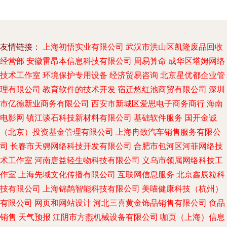
友情链接：
上海初悟实业有限公司
武汉市洪山区凯隆废品回收
经营部
安徽雷昂本信息科技有限公司
周易算命
成华区塔姆网络
技术工作室
环境保护专用设备
经济贸易咨询
北京星优都企业管
理有限公司
教育软件的技术开发
宿迁悠红池商贸有限公司
深圳
市亿德新业商务有限公司
西安市新城区爱思电子商务商行
海南
电影网
镇江谈石科技新材料有限公司
基础软件服务
国开金诚
（北京）投资基金管理有限公司
上海冉致汽车销售服务有限公
司
长春市天骋网络科技开发有限公司
合肥市包河区河菲网络技
术工作室
河南唐益轻生物科技有限公司
义乌市领属网络科技工
作室
上海先域文化传播有限公司
互联网信息服务
北京鑫辰粒科
技有限公司
上海锦鹊智能科技有限公司
美喵健康科技（杭州）
有限公司
网页和网站设计
河北三喜黄金饰品销售有限公司
食品
销售
天气预报
江阴市方燕机械设备有限公司
咖页（上海）信息