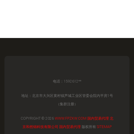
电话：1592612**
地址：北京市大兴区黄村镇芦城工业区管委会院内平房1号
（集群注册）
COPYRIGHT © 2026
WWW.FPZKW.COM
国内贸易代理
北
京和然锦科技有限公司
国内贸易代理
版权所有
SITEMAP