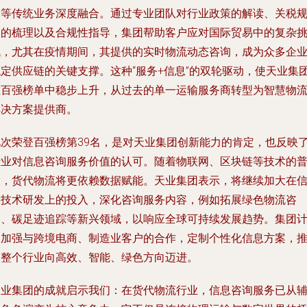
送等传统业务深度融合。通过专业团队对行业政策的解读、关税
则的梳理以及合规性指导，集团帮助客户应对国际贸易中的复杂
战，尤其在疫情期间，其提供的实时物流动态咨询，成为众多企
稳定供应链的关键支撑。这种“服务+信息”的双轮驱动，使天业集
在百强榜单中稳步上升，从过去的单一运输服务商转型为智慧物
解决方案提供商。
此次荣登百强榜第39名，是对天业集团创新能力的肯定，也反映
行业对信息咨询服务价值的认可。随着物联网、区块链等技术的
及，货代物流将更依赖数据赋能。天业集团表示，将继续加大在
息技术研发上的投入，深化咨询服务内容，例如拓展绿色物流咨
询、碳足迹追踪等新兴领域，以响应全球可持续发展趋势。集团
划加强与跨境电商、制造业客户的合作，定制个性化信息方案，
动整个行业向高效、智能、绿色方向迈进。
天业集团的成就启示我们：在货代物流行业，信息咨询服务已从