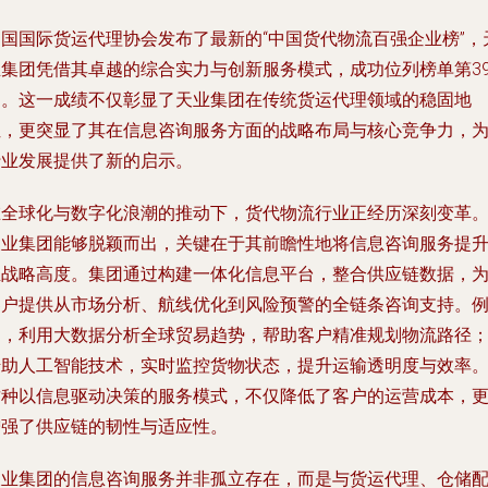
中国国际货运代理协会发布了最新的“中国货代物流百强企业榜”，
业集团凭借其卓越的综合实力与创新服务模式，成功位列榜单第3
名。这一成绩不仅彰显了天业集团在传统货运代理领域的稳固地
位，更突显了其在信息咨询服务方面的战略布局与核心竞争力，
行业发展提供了新的启示。
在全球化与数字化浪潮的推动下，货代物流行业正经历深刻变革
天业集团能够脱颖而出，关键在于其前瞻性地将信息咨询服务提
至战略高度。集团通过构建一体化信息平台，整合供应链数据，
客户提供从市场分析、航线优化到风险预警的全链条咨询支持。
如，利用大数据分析全球贸易趋势，帮助客户精准规划物流路径
借助人工智能技术，实时监控货物状态，提升运输透明度与效率
这种以信息驱动决策的服务模式，不仅降低了客户的运营成本，
增强了供应链的韧性与适应性。
天业集团的信息咨询服务并非孤立存在，而是与货运代理、仓储