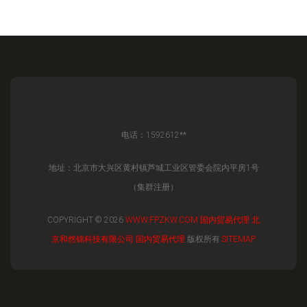
电话：1592612**
地址：北京市大兴区黄村镇芦城工业区管委会院内平房1号
（集群注册）
COPYRIGHT © 2026
WWW.FPZKW.COM
国内贸易代理
北
京和然锦科技有限公司
国内贸易代理
版权所有
SITEMAP