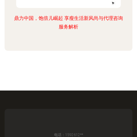
鼎力中国，饱倍儿崛起 享瘦生活新风尚与代理咨询
服务解析
电话：1592612**